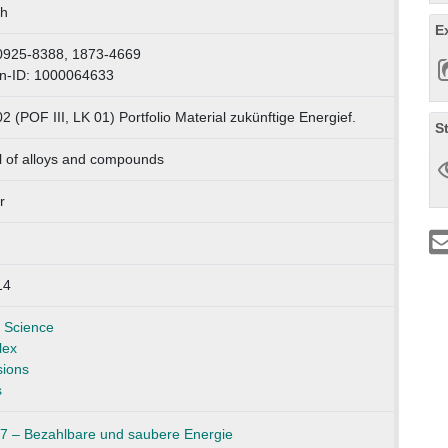
ch
E
0925-8388, 1873-4669
n-ID: 1000064633
2 (POF III, LK 01) Portfolio Material zukünftige Energief.
S
l of alloys and compounds
r
14
 Science
lex
ions
s