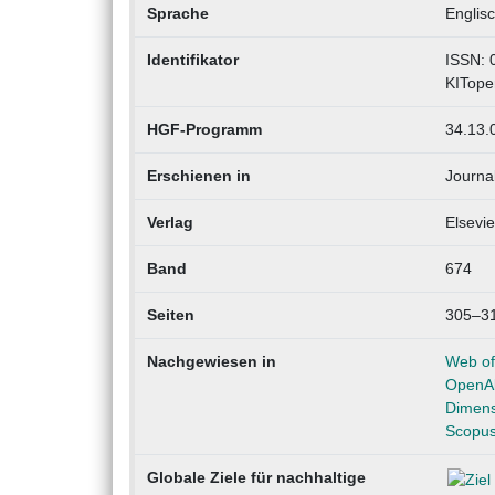
Sprache
Englis
Identifikator
ISSN: 
KITope
HGF-Programm
34.13.0
Erschienen in
Journa
Verlag
Elsevie
Band
674
Seiten
305–3
Nachgewiesen in
Web of
OpenA
Dimens
Scopu
Globale Ziele für nachhaltige