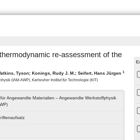
d thermodynamic re-assessment of the
E
1
atkins, Tyson
;
Konings, Rudy J. M.
;
Seifert, Hans Jürgen
hysik (IAM-AWP), Karlsruher Institut für Technologie (KIT)
ut für Angewandte Materialien – Angewandte Werkstoffphysik
AWP)
riftenaufsatz