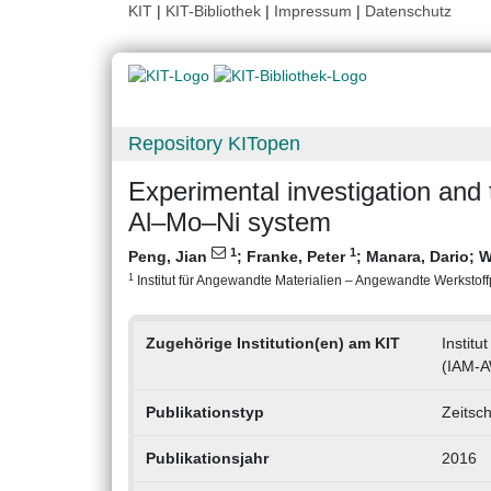
KIT
|
KIT-Bibliothek
|
Impressum
|
Datenschutz
Repository KITopen
Experimental investigation an
Al–Mo–Ni system
1
1
Peng, Jian
;
Franke, Peter
;
Manara, Dario
;
W
1
Institut für Angewandte Materialien – Angewandte Werkstoffp
Zugehörige Institution(en) am KIT
Instit
(IAM-
Publikationstyp
Zeitsch
Publikationsjahr
2016