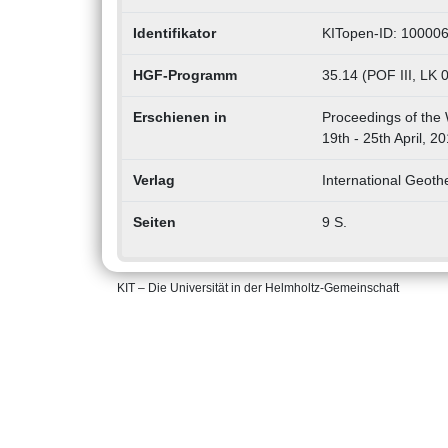
Identifikator
KITopen-ID: 10000
HGF-Programm
35.14 (POF III, LK
Erschienen in
Proceedings of the
19th - 25th April, 2
Verlag
International Geoth
Seiten
9 S.
KIT – Die Universität in der Helmholtz-Gemeinschaft