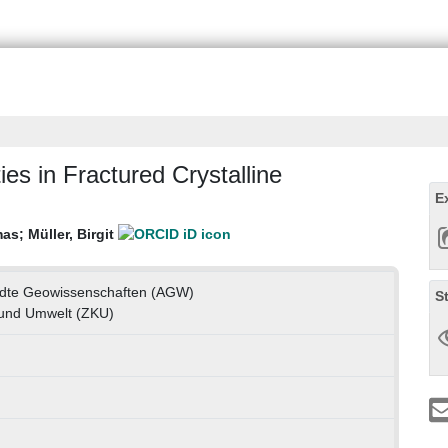
ies in Fractured Crystalline
E
mas
;
Müller, Birgit
andte Geowissenschaften (AGW)
S
 und Umwelt (ZKU)