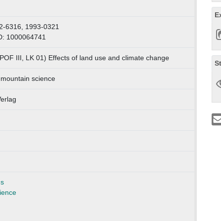
E
2-6316, 1993-0321
D: 1000064741
POF III, LK 01) Effects of land use and climate change
S
 mountain science
erlag
ns
ience