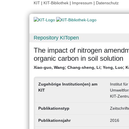
KIT
|
KIT-Bibliothek
|
Impressum
|
Datenschutz
Repository KITopen
The impact of nitrogen amendm
organic carbon in soil solution
Xiao-guo, Wang
;
Chang-sheng, Li
;
Yong, Luo
;
K
Zugehörige Institution(en) am
Institut f
KIT
Umweltfor
KIT-Zentr
Publikationstyp
Zeitschrif
Publikationsjahr
2016