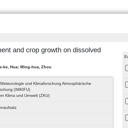
ent and crop growth on dissolved
E
e-ke, Hua
;
Ming-hua, Zhou
ür Meteorologie und Klimaforschung Atmosphärische
schung (IMKIFU)
um Klima und Umwelt (ZKU)
tenaufsatz