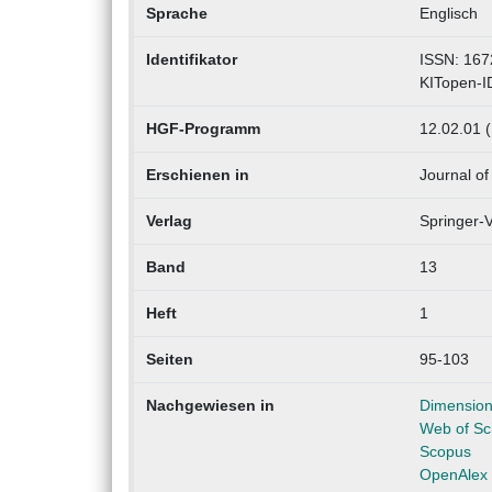
Sprache
Englisch
Identifikator
ISSN: 167
KITopen-I
HGF-Programm
12.02.01 (
Erschienen in
Journal of
Verlag
Springer-V
Band
13
Heft
1
Seiten
95-103
Nachgewiesen in
Dimensio
Web of Sc
Scopus
OpenAlex