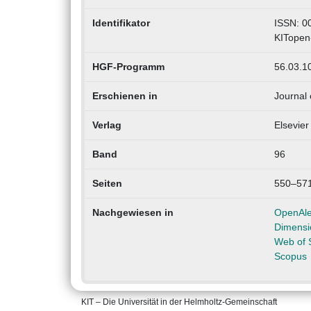
Identifikator
ISSN: 0
KITopen
HGF-Programm
56.03.10
Erschienen in
Journal 
Verlag
Elsevier
Band
96
Seiten
550–57
Nachgewiesen in
OpenAl
Dimensi
Web of 
Scopus
KIT – Die Universität in der Helmholtz-Gemeinschaft