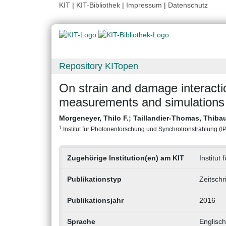
KIT
|
KIT-Bibliothek
|
Impressum
|
Datenschutz
Repository KITopen
On strain and damage interactio
measurements and simulations f
Morgeneyer, Thilo F.
;
Taillandier-Thomas, Thibau
1
Institut für Photonenforschung und Synchrotronstrahlung (IPS
Zugehörige Institution(en) am KIT
Institut
Publikationstyp
Zeitschr
Publikationsjahr
2016
Sprache
Englisch