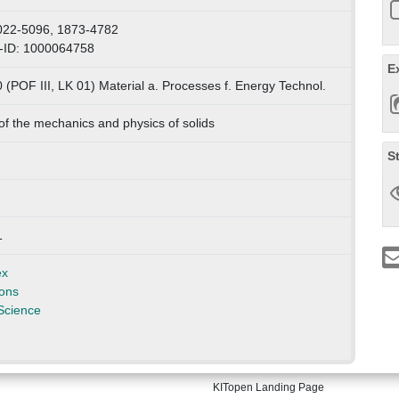
022-5096, 1873-4782
-ID: 1000064758
E
 (POF III, LK 01) Material a. Processes f. Energy Technol.
of the mechanics and physics of solids
S
1
ex
ons
Science
KITopen Landing Page