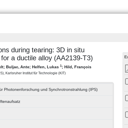
ns during tearing: 3D in situ
or a ductile alloy (AA2139-T3)
E
1
lt
;
Buljac, Ante
;
Helfen, Lukas
;
Hild, François
), Karlsruher Institut für Technologie (KIT)
 für Photonenforschung und Synchrotronstrahlung (IPS)
iftenaufsatz