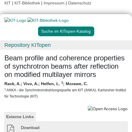
KIT
|
KIT-Bibliothek
|
Impressum
|
Datenschutz
Suche im KITopen-Katalog
Repository KITopen
Beam profile and coherence properties
of synchrotron beams after reflection
on modified multilayer mirrors
1
Rack, A.
;
Vivo, A.
;
Helfen, L.
;
Morawe, C.
1
ANKA - die Synchrotronstrahlungsquelle am KIT (ANKA), Karlsruher Institut
für Technologie (KIT)
Externe Links
Download