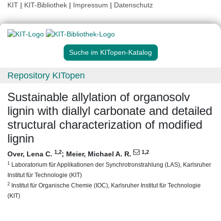
KIT
|
KIT-Bibliothek
|
Impressum
|
Datenschutz
Suche im KITopen-Katalog
Repository KITopen
Sustainable allylation of organosolv
lignin with diallyl carbonate and detailed
structural characterization of modified
lignin
1
,2
1
,2
Over, Lena C.
;
Meier, Michael A. R.
1
Laboratorium für Applikationen der Synchrotronstrahlung (LAS), Karlsruher
Institut für Technologie (KIT)
2
Institut für Organische Chemie (IOC), Karlsruher Institut für Technologie
(KIT)