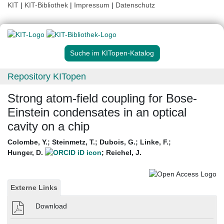
KIT
|
KIT-Bibliothek
|
Impressum
|
Datenschutz
Suche im KITopen-Katalog
Repository KITopen
Strong atom-field coupling for Bose-
Einstein condensates in an optical
cavity on a chip
Colombe, Y.
;
Steinmetz, T.
;
Dubois, G.
;
Linke, F.
;
Hunger, D.
;
Reichel, J.
Externe Links
Download