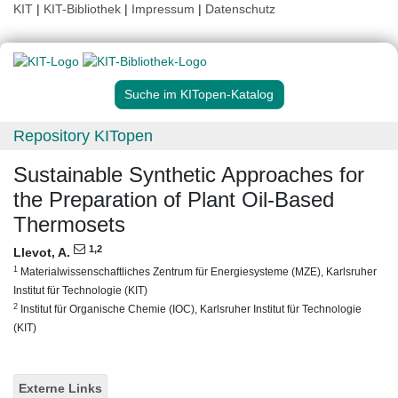
KIT
|
KIT-Bibliothek
|
Impressum
|
Datenschutz
Suche im KITopen-Katalog
Repository KITopen
Sustainable Synthetic Approaches for
the Preparation of Plant Oil-Based
Thermosets
1
,2
Llevot, A.
1
Materialwissenschaftliches Zentrum für Energiesysteme (MZE), Karlsruher
Institut für Technologie (KIT)
2
Institut für Organische Chemie (IOC), Karlsruher Institut für Technologie
(KIT)
Externe Links