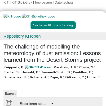
KIT
|
KIT-Bibliothek
|
Impressum
|
Datenschutz
Suche im KITopen-Katalog
Repository KITopen
The challenge of modelling the
meteorology of dust emission: Lessons
learned from the Desert Storms project
Knippertz, P.
;
Marsham, J. H.
;
Cowie, S.
;
Fiedler, S.
;
Heinold, B.
;
Jemmett-Smith, B.
;
Pantillon, F.
;
Schepanski, K.
;
Roberts, A.
;
Pope, R.
;
Gilkeson, C.
;
Hubel, E.
Export
Exportieren als ...