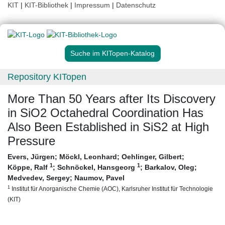
KIT
|
KIT-Bibliothek
|
Impressum
|
Datenschutz
Suche im KITopen-Katalog
Repository KITopen
More Than 50 Years after Its Discovery
in SiO2 Octahedral Coordination Has
Also Been Established in SiS2 at High
Pressure
Evers, Jürgen
;
Möckl, Leonhard
;
Oehlinger, Gilbert
;
1
1
Köppe, Ralf
;
Schnöckel, Hansgeorg
;
Barkalov, Oleg
;
Medvedev, Sergey
;
Naumov, Pavel
1
Institut für Anorganische Chemie (AOC), Karlsruher Institut für Technologie
(KIT)