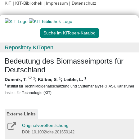
KIT
|
KIT-Bibliothek
|
Impressum
|
Datenschutz
Suche im KITopen-Katalog
Repository KITopen
Bedeutung des Biomasseimports für
Deutschland
1
1
1
Domnik, T.
;
Kälber, S.
;
Leible, L.
1
Institut für Technikfolgenabschätzung und Systemanalyse (ITAS), Karlsruher
Institut für Technologie (KIT)
Externe Links
Originalveröffentlichung
DOI: 10.1002/cite.201650142