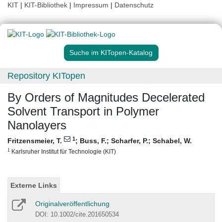
KIT
|
KIT-Bibliothek
|
Impressum
|
Datenschutz
Suche im KITopen-Katalog
Repository KITopen
By Orders of Magnitudes Decelerated
Solvent Transport in Polymer
Nanolayers
1
Fritzensmeier, T.
;
Buss, F.
;
Scharfer, P.
;
Schabel, W.
1
Karlsruher Institut für Technologie (KIT)
Externe Links
Originalveröffentlichung
DOI: 10.1002/cite.201650534