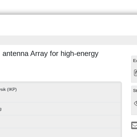
 antenna Array for high-energy
E
ysik (IKP)
S
g