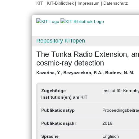
KIT
|
KIT-Bibliothek
|
Impressum
|
Datenschutz
Repository KITopen
The Tunka Radio Extension, an
cosmic-ray detection
Kazarina, Y.
;
Bezyazeekob, P. A.
;
Budnev, N. M.
Zugehörige
Institut für Kernph
Institution(en) am KIT
Publikationstyp
Proceedingsbeitra
Publikationsjahr
2016
Sprache
Englisch