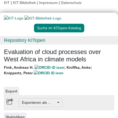
KIT
|
KIT-Bibliothek
|
Impressum
|
Datenschutz
Suche im KITopen-Katalog
Repository KITopen
Evaluation of cloud processes over
West Africa in climate models
Fink, Andreas H.
;
Kniffka, Anke
;
Knippertz, Peter
Export
Exportieren als ...
Statistiken