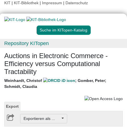
KIT
|
KIT-Bibliothek
|
Impressum
|
Datenschutz
Suche im KITopen-Katalog
Repository KITopen
Auctions in Electronic Commerce -
Efficiency versus Computational
Tractability
Weinhardt, Christof
;
Gomber, Peter
;
Schmidt, Claudia
Export
Exportieren als ...