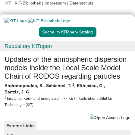
KIT
|
KIT-Bibliothek
|
Impressum
|
Datenschutz
Suche im KITopen-Katalog
Repository KITopen
Updates of the atmospheric dispersion
models inside the Local Scale Model
Chain of RODOS regarding particles
1
Andronopoulos, S.
;
Schichtel, T.
;
Efthimiou, G.
;
Bartzis, J. G.
1
Institut für Kern- und Energietechnik (IKET), Karlsruher Institut für
Technologie (KIT)
Externe Links