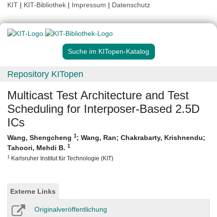
KIT
|
KIT-Bibliothek
|
Impressum
|
Datenschutz
Suche im KITopen-Katalog
Repository KITopen
Multicast Test Architecture and Test
Scheduling for Interposer-Based 2.5D
ICs
1
Wang, Shengcheng
;
Wang, Ran
;
Chakrabarty, Krishnendu
;
1
Tahoori, Mehdi B.
1
Karlsruher Institut für Technologie (KIT)
Externe Links
Originalveröffentlichung