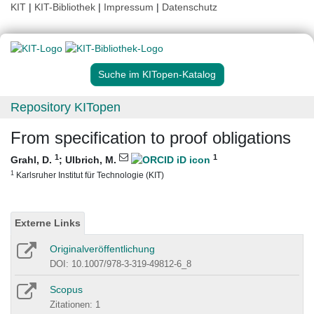
KIT
|
KIT-Bibliothek
|
Impressum
|
Datenschutz
Suche im KITopen-Katalog
Repository KITopen
From specification to proof obligations
1
1
Grahl, D.
;
Ulbrich, M.
1
Karlsruher Institut für Technologie (KIT)
Externe Links
Originalveröffentlichung
DOI: 10.1007/978-3-319-49812-6_8
Scopus
Zitationen: 1