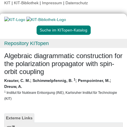
KIT
|
KIT-Bibliothek
|
Impressum
|
Datenschutz
Suche im KITopen-Katalog
Repository KITopen
Algebraic diagrammatic construction for
the polarization propagator with spin-
orbit coupling
1
Krauter, C. M.
;
Schimmelpfennig, B.
;
Pernpointner, M.
;
Dreuw, A.
1
Institut für Nukleare Entsorgung (INE), Karlsruher Institut für Technologie
(KIT)
Externe Links