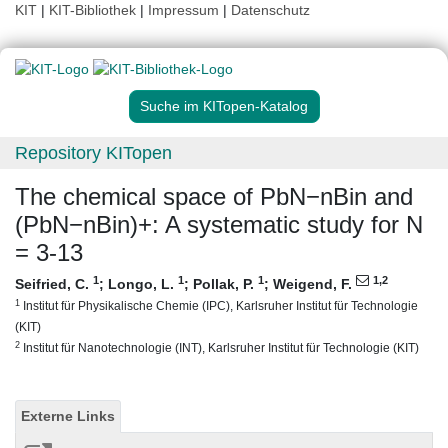
KIT
|
KIT-Bibliothek
|
Impressum
|
Datenschutz
Suche im KITopen-Katalog
Repository KITopen
The chemical space of PbN−nBin and
(PbN−nBin)+: A systematic study for N
= 3-13
1
1
1
1
,2
Seifried, C.
;
Longo, L.
;
Pollak, P.
;
Weigend, F.
1
Institut für Physikalische Chemie (IPC), Karlsruher Institut für Technologie
(KIT)
2
Institut für Nanotechnologie (INT), Karlsruher Institut für Technologie (KIT)
Externe Links