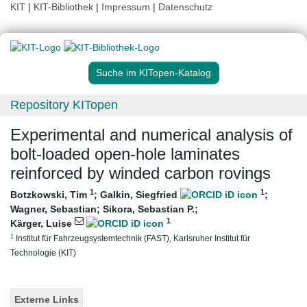
KIT
|
KIT-Bibliothek
|
Impressum
|
Datenschutz
Suche im KITopen-Katalog
Repository KITopen
Experimental and numerical analysis of
bolt-loaded open-hole laminates
reinforced by winded carbon rovings
1
1
Botzkowski, Tim
;
Galkin, Siegfried
;
Wagner, Sebastian
;
Sikora, Sebastian P.
;
1
Kärger, Luise
1
Institut für Fahrzeugsystemtechnik (FAST), Karlsruher Institut für
Technologie (KIT)
Externe Links