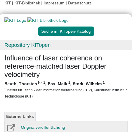
KIT
|
KIT-Bibliothek
|
Impressum
|
Datenschutz
Suche im KITopen-Katalog
Repository KITopen
Influence of laser coherence on
reference-matched laser Doppler
velocimetry
1
1
1
Beuth, Thorsten
;
Fox, Maik
;
Stork, Wilhelm
1
Institut für Technik der Informationsverarbeitung (ITIV), Karlsruher Institut für
Technologie (KIT)
Externe Links
Originalveröffentlichung