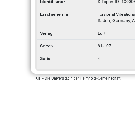
Identifikator
KITopen-ID: 10000
Erschienen in
Torsional Vibration
Baden, Germany, Ap
Verlag
LuK
Seiten
81-107
Serie
4
KIT – Die Universität in der Helmholtz-Gemeinschaft