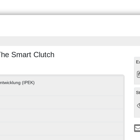
 The Smart Clutch
E
entwicklung (IPEK)
S