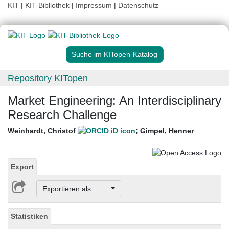
KIT
|
KIT-Bibliothek
|
Impressum
|
Datenschutz
Suche im KITopen-Katalog
Repository KITopen
Market Engineering: An Interdisciplinary
Research Challenge
Weinhardt, Christof
;
Gimpel, Henner
Export
Exportieren als ...
Statistiken