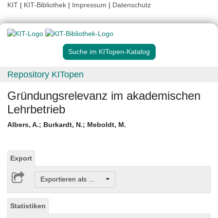
KIT
|
KIT-Bibliothek
|
Impressum
|
Datenschutz
Suche im KITopen-Katalog
Repository KITopen
Gründungsrelevanz im akademischen
Lehrbetrieb
Albers, A.
;
Burkardt, N.
;
Meboldt, M.
Export
Exportieren als ...
Statistiken