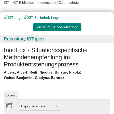
KIT
|
KIT-Bibliothek
|
Impressum
|
Datenschutz
Suche im KITopen-Katalog
Repository KITopen
InnoFox - Situationsspezifische
Methodenempfehlung im
Produktentstehungsprozess
Albers, Albert
;
Reiß, Nicolas
;
Bursac, Nikola
;
Walter, Benjamin
;
Gladysz, Bartosz
Export
Exportieren als ...