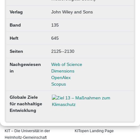
Verlag
John Wiley and Sons
Band
135
Heft
645
Seiten
2125--2130
Nachgewiesen
Web of Science
in
Dimensions
OpenAlex
Scopus
Globale Ziele
für nachhaltige
Entwicklung
KIT – Die Universität in der
KITopen Landing Page
Helmholtz-Gemeinschaft