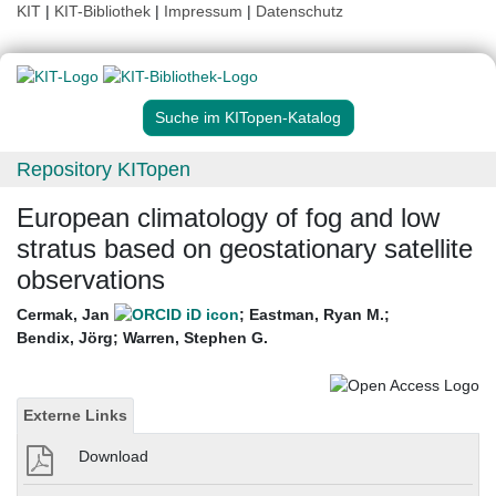
KIT
|
KIT-Bibliothek
|
Impressum
|
Datenschutz
Suche im KITopen-Katalog
Repository KITopen
European climatology of fog and low
stratus based on geostationary satellite
observations
Cermak, Jan
;
Eastman, Ryan M.
;
Bendix, Jörg
;
Warren, Stephen G.
Externe Links
Download