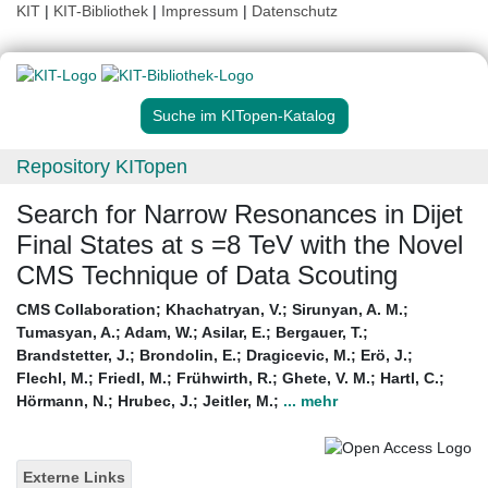
KIT
|
KIT-Bibliothek
|
Impressum
|
Datenschutz
Suche im KITopen-Katalog
Repository KITopen
Search for Narrow Resonances in Dijet
Final States at s =8 TeV with the Novel
CMS Technique of Data Scouting
CMS Collaboration
;
Khachatryan, V.
;
Sirunyan, A. M.
;
Tumasyan, A.
;
Adam, W.
;
Asilar, E.
;
Bergauer, T.
;
Brandstetter, J.
;
Brondolin, E.
;
Dragicevic, M.
;
Erö, J.
;
Flechl, M.
;
Friedl, M.
;
Frühwirth, R.
;
Ghete, V. M.
;
Hartl, C.
;
Hörmann, N.
;
Hrubec, J.
;
Jeitler, M.
;
... mehr
Externe Links