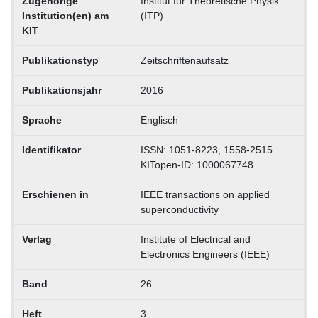
Zugehörige
Institut für Theoretische Physik
Institution(en) am
(ITP)
KIT
Publikationstyp
Zeitschriftenaufsatz
Publikationsjahr
2016
Sprache
Englisch
Identifikator
ISSN: 1051-8223, 1558-2515
KITopen-ID: 1000067748
Erschienen in
IEEE transactions on applied
superconductivity
Verlag
Institute of Electrical and
Electronics Engineers (IEEE)
Band
26
Heft
3