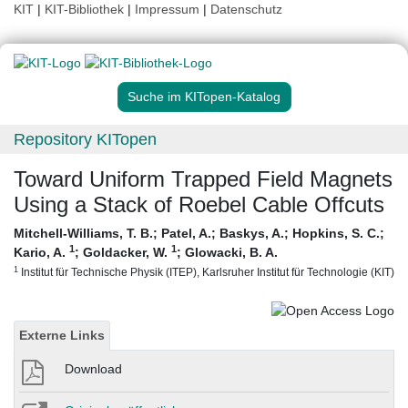
KIT
|
KIT-Bibliothek
|
Impressum
|
Datenschutz
Suche im KITopen-Katalog
Repository KITopen
Toward Uniform Trapped Field Magnets
Using a Stack of Roebel Cable Offcuts
Mitchell-Williams, T. B.
;
Patel, A.
;
Baskys, A.
;
Hopkins, S. C.
;
1
1
Kario, A.
;
Goldacker, W.
;
Glowacki, B. A.
1
Institut für Technische Physik (ITEP), Karlsruher Institut für Technologie (KIT)
Externe Links
Download