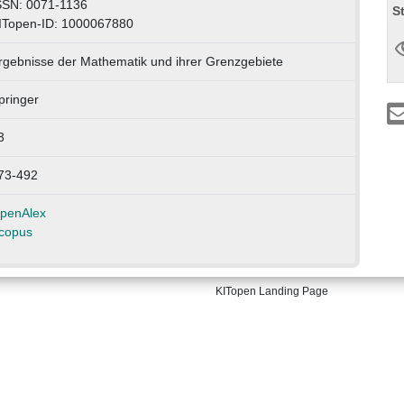
SSN: 0071-1136
S
ITopen-ID: 1000067880
rgebnisse der Mathematik und ihrer Grenzgebiete
pringer
3
73-492
penAlex
copus
KITopen Landing Page