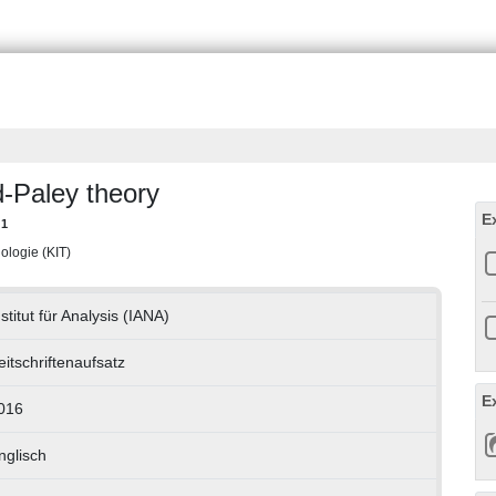
d-Paley theory
E
1
.
ologie (KIT)
nstitut für Analysis (IANA)
eitschriftenaufsatz
E
016
nglisch