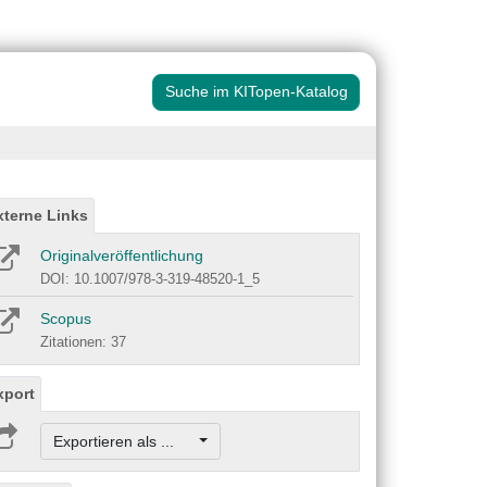
Suche im KITopen-Katalog
xterne Links
Originalveröffentlichung
DOI: 10.1007/978-3-319-48520-1_5
Scopus
Zitationen: 37
xport
Exportieren als ...