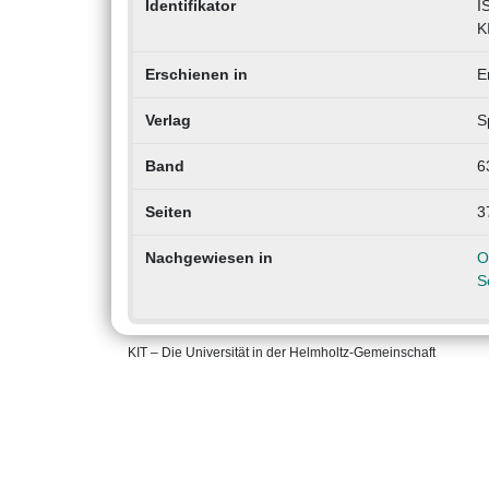
Identifikator
I
K
Erschienen in
E
Verlag
S
Band
6
Seiten
3
Nachgewiesen in
O
S
KIT – Die Universität in der Helmholtz-Gemeinschaft