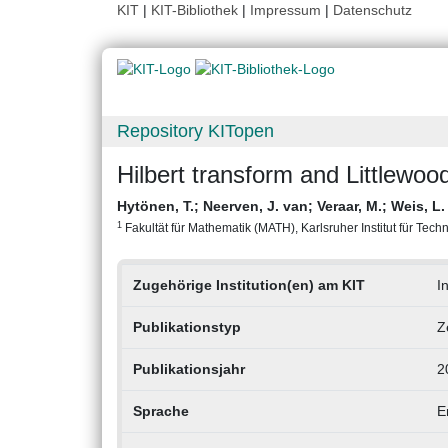
KIT
|
KIT-Bibliothek
|
Impressum
|
Datenschutz
Repository KITopen
Hilbert transform and Littlewoo
Hytönen, T.
;
Neerven, J. van
;
Veraar, M.
;
Weis, L
1
Fakultät für Mathematik (MATH), Karlsruher Institut für Techn
Zugehörige Institution(en) am KIT
I
Publikationstyp
Z
Publikationsjahr
2
Sprache
E