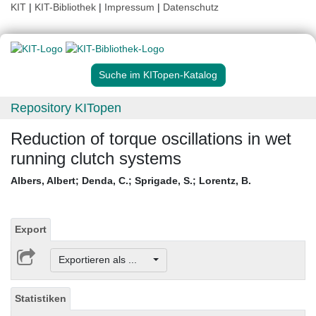
KIT
|
KIT-Bibliothek
|
Impressum
|
Datenschutz
Suche im KITopen-Katalog
Repository KITopen
Reduction of torque oscillations in wet
running clutch systems
Albers, Albert
;
Denda, C.
;
Sprigade, S.
;
Lorentz, B.
Export
Exportieren als ...
Statistiken