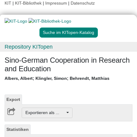
KIT
|
KIT-Bibliothek
|
Impressum
|
Datenschutz
Suche im KITopen-Katalog
Repository KITopen
Sino-German Cooperation in Research
and Education
Albers, Albert
;
Klingler, Simon
;
Behrendt, Matthias
Export
Exportieren als ...
Statistiken