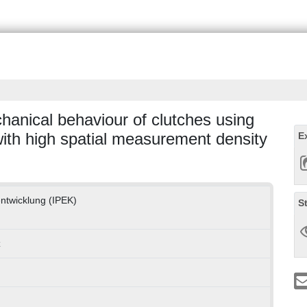
hanical behaviour of clutches using
with high spatial measurement density
E
tentwicklung (IPEK)
S
z