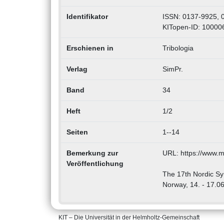
Identifikator
ISSN: 0137-9925, 
KITopen-ID: 10000
Erschienen in
Tribologia
Verlag
SimPr.
Band
34
Heft
1/2
Seiten
1--14
Bemerkung zur
URL: https://www.
Veröffentlichung
The 17th Nordic S
Norway, 14. - 17.0
KIT – Die Universität in der Helmholtz-Gemeinschaft