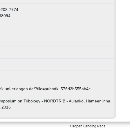
0208-7774
68094
mfk.uni-erlangen.de/?file=pubmfk_576d2b555ab4c
ymposium on Tribology - NORDTRIB - Aulanko, Hämeenlinna,
6.2016
KITopen Landing Page