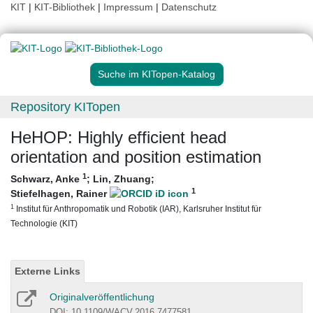
KIT
|
KIT-Bibliothek
|
Impressum
|
Datenschutz
Suche im KITopen-Katalog
Repository KITopen
HeHOP: Highly efficient head
orientation and position estimation
1
Schwarz, Anke
;
Lin, Zhuang
;
1
Stiefelhagen, Rainer
1
Institut für Anthropomatik und Robotik (IAR), Karlsruher Institut für
Technologie (KIT)
Externe Links
Originalveröffentlichung
DOI: 10.1109/WACV.2016.7477581