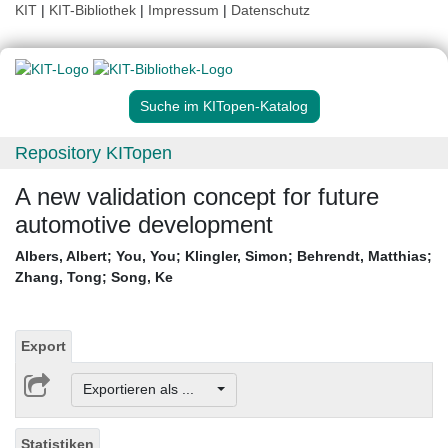
KIT
|
KIT-Bibliothek
|
Impressum
|
Datenschutz
Suche im KITopen-Katalog
Repository KITopen
A new validation concept for future
automotive development
Albers, Albert
;
You, You
;
Klingler, Simon
;
Behrendt, Matthias
;
Zhang, Tong
;
Song, Ke
Export
Exportieren als ...
Statistiken