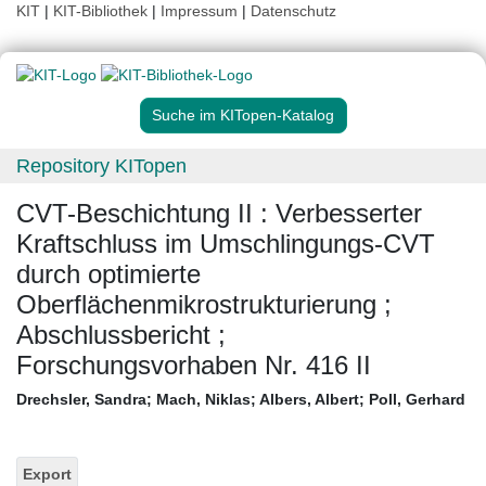
KIT
|
KIT-Bibliothek
|
Impressum
|
Datenschutz
Suche im KITopen-Katalog
Repository KITopen
CVT-Beschichtung II : Verbesserter
Kraftschluss im Umschlingungs-CVT
durch optimierte
Oberflächenmikrostrukturierung ;
Abschlussbericht ;
Forschungsvorhaben Nr. 416 II
Drechsler, Sandra
;
Mach, Niklas
;
Albers, Albert
;
Poll, Gerhard
Export