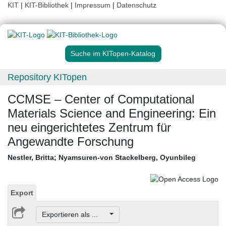
KIT
|
KIT-Bibliothek
|
Impressum
|
Datenschutz
Suche im KITopen-Katalog
Repository KITopen
CCMSE – Center of Computational
Materials Science and Engineering: Ein
neu eingerichtetes Zentrum für
Angewandte Forschung
Nestler, Britta
;
Nyamsuren-von Stackelberg, Oyunbileg
Export
Exportieren als ...