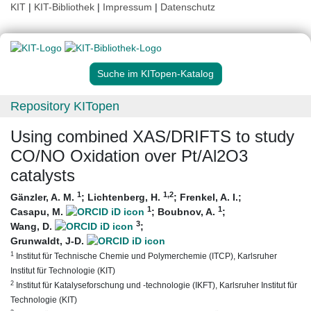
KIT
|
KIT-Bibliothek
|
Impressum
|
Datenschutz
Suche im KITopen-Katalog
Repository KITopen
Using combined XAS/DRIFTS to study
CO/NO Oxidation over Pt/Al2O3
catalysts
1
1
,2
Gänzler, A. M.
;
Lichtenberg, H.
;
Frenkel, A. I.
;
1
1
Casapu, M.
;
Boubnov, A.
;
3
Wang, D.
;
Grunwaldt, J-D.
1
Institut für Technische Chemie und Polymerchemie (ITCP), Karlsruher
Institut für Technologie (KIT)
2
Institut für Katalyseforschung und -technologie (IKFT), Karlsruher Institut für
Technologie (KIT)