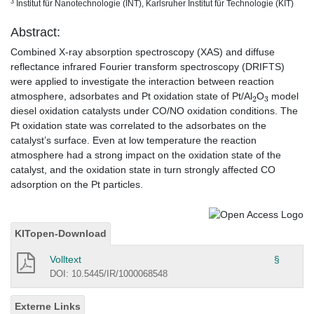
3
Institut für Nanotechnologie (INT), Karlsruher Institut für Technologie (KIT)
Abstract:
Combined X-ray absorption spectroscopy (XAS) and diffuse
reflectance infrared Fourier transform spectroscopy (DRIFTS)
were applied to investigate the interaction between reaction
2
3
atmosphere, adsorbates and Pt oxidation state of Pt/Al
O
model
diesel oxidation catalysts under CO/NO oxidation conditions. The
Pt oxidation state was correlated to the adsorbates on the
catalyst’s surface. Even at low temperature the reaction
atmosphere had a strong impact on the oxidation state of the
catalyst, and the oxidation state in turn strongly affected CO
adsorption on the Pt particles.
KITopen-Download
Volltext
§
DOI: 10.5445/IR/1000068548
Externe Links