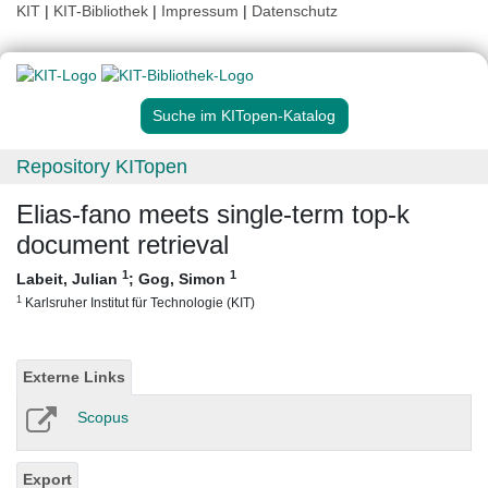
KIT
|
KIT-Bibliothek
|
Impressum
|
Datenschutz
Suche im KITopen-Katalog
Repository KITopen
Elias-fano meets single-term top-k
document retrieval
1
1
Labeit, Julian
;
Gog, Simon
1
Karlsruher Institut für Technologie (KIT)
Externe Links
Scopus
Export