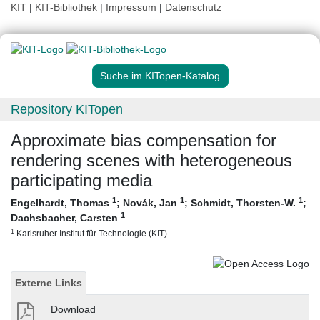
KIT
|
KIT-Bibliothek
|
Impressum
|
Datenschutz
Suche im KITopen-Katalog
Repository KITopen
Approximate bias compensation for
rendering scenes with heterogeneous
participating media
1
1
1
Engelhardt, Thomas
;
Novák, Jan
;
Schmidt, Thorsten-W.
;
1
Dachsbacher, Carsten
1
Karlsruher Institut für Technologie (KIT)
Externe Links
Download