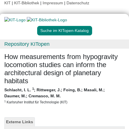
KIT
|
KIT-Bibliothek
|
Impressum
|
Datenschutz
Suche im KITopen-Katalog
Repository KITopen
How measurements from hypogravity
locomotion studies can inform the
architectural design of planetary
habitats
1
Schlacht, I. L.
;
Rittweger, J.
;
Foing, B.
;
Masali, M.
;
Daumer, M.
;
Cremasco, M. M.
1
Karlsruher Institut für Technologie (KIT)
Externe Links