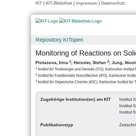
KIT
|
KIT-Bibliothek
|
Impressum
|
Datenschutz
Repository KITopen
Monitoring of Reactions on So
1
2
Protasova, Irina
;
Heissler, Stefan
;
Jung, Nico
1
Institut für Toxikologie und Genetik (ITG), Karlsruher Institut
2
Institut für Funktionelle Grenzflächen (IFG), Karlsruher Instit
3
Institut für Organische Chemie (IOC), Karlsruher Institut für
Zugehörige Institution(en) am KIT
Institut 
Institut
Institut 
Publikationstyp
Zeitschr