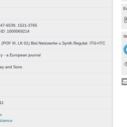
E
947-6539, 1521-3765
-ID: 1000069214
S
 (POF III, LK 01) Biol.Netzwerke u.Synth.Regulat. ITG+ITC
y - a European journal
ley and Sons
11
x
Science