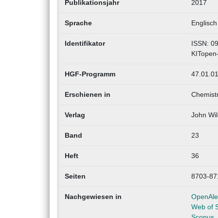
Publikationsjahr
2017
Sprache
Englisch
Identifikator
ISSN: 0
KITopen
HGF-Programm
47.01.01
Erschienen in
Chemistr
Verlag
John Wi
Band
23
Heft
36
Seiten
8703-87
Nachgewiesen in
OpenAle
Web of 
Scopus