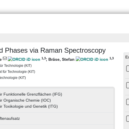
lid Phases via Raman Spectroscopy
E
1
,3
1
,3
le
;
Bräse, Stefan
 für Technologie (KIT)
ut für Technologie (KIT)
 Technologie (KIT)
für Funktionelle Grenzflächen (IFG)
 für Organische Chemie (IOC)
für Toxikologie und Genetik (ITG)
iftenaufsatz