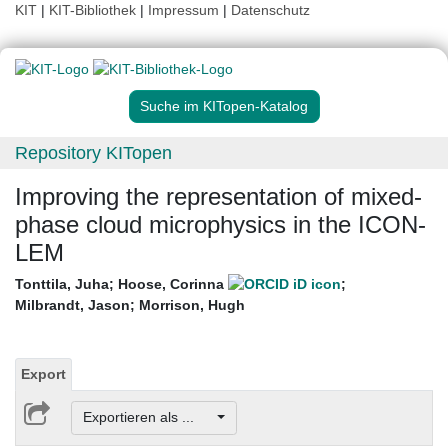
KIT
|
KIT-Bibliothek
|
Impressum
|
Datenschutz
Suche im KITopen-Katalog
Repository KITopen
Improving the representation of mixed-
phase cloud microphysics in the ICON-
LEM
Tonttila, Juha
;
Hoose, Corinna
;
Milbrandt, Jason
;
Morrison, Hugh
Export
Exportieren als ...