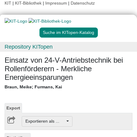
KIT
|
KIT-Bibliothek
|
Impressum
|
Datenschutz
Suche im KITopen-Katalog
Repository KITopen
Einsatz von 24-V-Antriebstechnik bei
Rollenförderern - Merkliche
Energieeinsparungen
Braun, Meike
;
Furmans, Kai
Export
Exportieren als ...