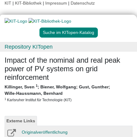
KIT
|
KIT-Bibliothek
|
Impressum
|
Datenschutz
Suche im KITopen-Katalog
Repository KITopen
Impact of the nominal and real peak
power of PV systems on grid
reinforcement
1
Killinger, Sven
;
Biener, Wolfgang
;
Gust, Gunther
;
Wille-Haussmann, Bernhard
1
Karlsruher Institut für Technologie (KIT)
Externe Links
Originalveröffentlichung