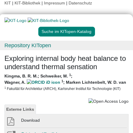
KIT
|
KIT-Bibliothek
|
Impressum
|
Datenschutz
Suche im KITopen-Katalog
Repository KITopen
Exploring internal body heat balance to
understand thermal sensation
1
Kingma, B. R. M.
;
Schweiker, M.
;
1
Wagner, A.
;
Marken Lichtenbelt, W. D. van
1
Fakultät für Architektur (ARCH), Karlsruher Institut für Technologie (KIT)
Externe Links
Download