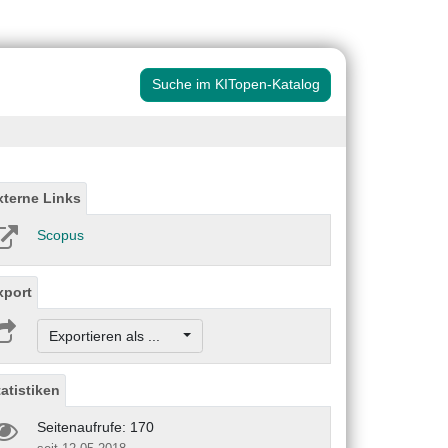
Suche im KITopen-Katalog
xterne Links
Scopus
xport
Exportieren als ...
tatistiken
Seitenaufrufe: 170