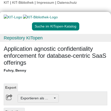
KIT
|
KIT-Bibliothek
|
Impressum
|
Datenschutz
Suche im KITopen-Katalog
Repository KITopen
Application agnostic confidentiality
enforcement for database-centric SaaS
offerings
Fuhry, Benny
Export
Exportieren als ...