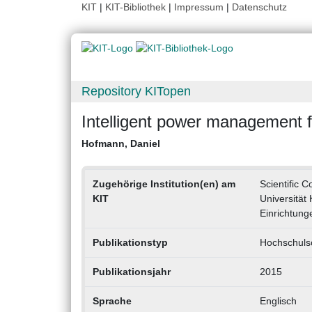
KIT
|
KIT-Bibliothek
|
Impressum
|
Datenschutz
Repository KITopen
Intelligent power management f
Hofmann, Daniel
Zugehörige Institution(en) am
Scientific 
KIT
Universität
Einrichtung
Publikationstyp
Hochschulsc
Publikationsjahr
2015
Sprache
Englisch