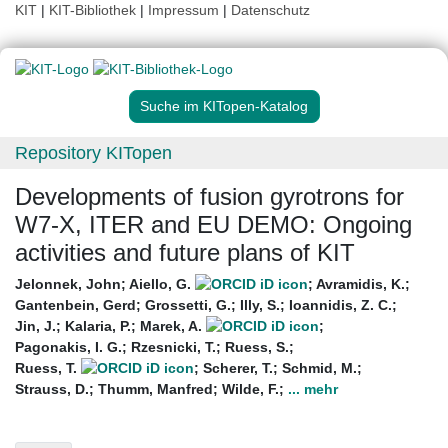
KIT
|
KIT-Bibliothek
|
Impressum
|
Datenschutz
Suche im KITopen-Katalog
Repository KITopen
Developments of fusion gyrotrons for
W7-X, ITER and EU DEMO: Ongoing
activities and future plans of KIT
Jelonnek, John
;
Aiello, G.
;
Avramidis, K.
;
Gantenbein, Gerd
;
Grossetti, G.
;
Illy, S.
;
Ioannidis, Z. C.
;
Jin, J.
;
Kalaria, P.
;
Marek, A.
;
Pagonakis, I. G.
;
Rzesnicki, T.
;
Ruess, S.
;
Ruess, T.
;
Scherer, T.
;
Schmid, M.
;
Strauss, D.
;
Thumm, Manfred
;
Wilde, F.
;
... mehr